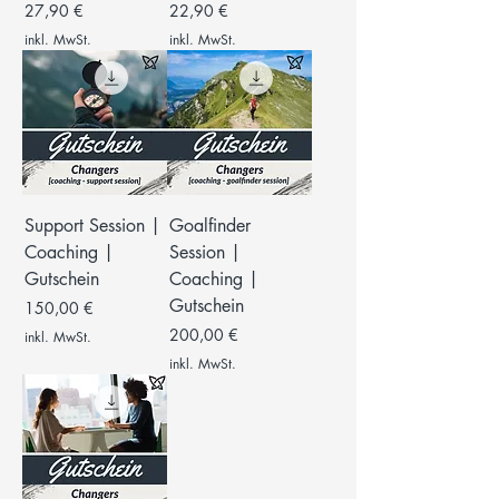
Preis
Preis
27,90 €
22,90 €
inkl. MwSt.
inkl. MwSt.
Support Session |
Goalfinder
Coaching |
Session |
Gutschein
Coaching |
Gutschein
Preis
150,00 €
Preis
200,00 €
inkl. MwSt.
inkl. MwSt.