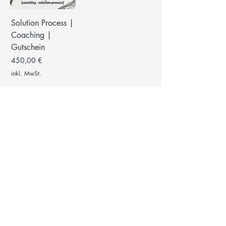
Solution Process |
Coaching |
Gutschein
Preis
450,00 €
inkl. MwSt.
Der Gutschein