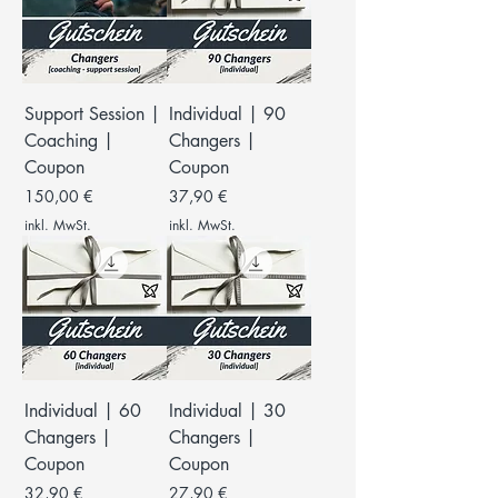
Support Session |
Individual | 90
Coaching |
Changers |
Coupon
Coupon
Preis
Preis
150,00 €
37,90 €
inkl. MwSt.
inkl. MwSt.
Individual | 60
Individual | 30
Changers |
Changers |
Coupon
Coupon
Preis
Preis
32,90 €
27,90 €