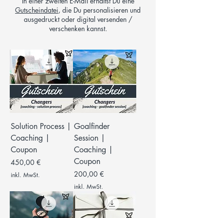
In einer zweiten E-Mail erhältst Du eine
Gutscheindatei
, die Du personalisieren und
ausgedruckt oder digital versenden /
verschenken kannst.
Solution Process |
Goalfinder
Coaching |
Session |
Coupon
Coaching |
Coupon
Preis
450,00 €
Preis
200,00 €
inkl. MwSt.
inkl. MwSt.