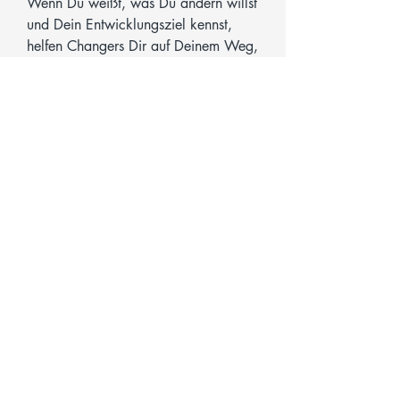
Wenn Du weißt, was Du ändern willst
und Dein Entwicklungsziel kennst,
helfen Changers Dir auf Deinem Weg,
Dein Ziel schneller und nachhaltiger
zu erreichen.
Changers können für alle möglichen
Themen und Ziele eingesetzt werden -
privat und beruflich. Häufige Ziele
unserer Kund:innen sind: Mut und
Selbstvertrauen, gesunde Ernährung
und sportliche Ziele, Lebensfreude und
emotionale Stabilität, Grenzen setzen
und Nein sagen, Achtsamkeit und
Selbstliebe, Motivation und Disziplin,
Leichtigkeit, Geduld, berufliche
Entwicklungen und vieles mehr.