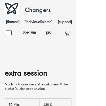
Changers
[themen]
[individualisieren]
[support]
über uns
pro
extra session
Noch nicht ganz am Ziel angekommen? Hier
buchst Du eine extra session.
120
Euro
50 Min.
5
120 €