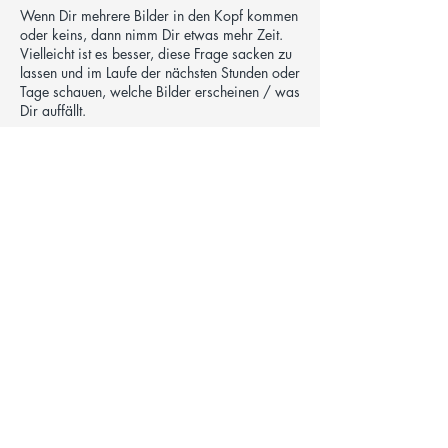
Wenn Dir mehrere Bilder in den Kopf kommen
oder keins, dann nimm Dir etwas mehr Zeit.
Vielleicht ist es besser, diese Frage sacken zu
lassen und im Laufe der nächsten Stunden oder
Tage schauen, welche Bilder erscheinen / was
Dir auffällt.
Wenn Dir Deine Veränderung wichtig ist,
nimmst Du die Frage mit und Dir wird früher
oder später ein Bild kommen. Bleib einfach an
dieser Frage dran und stell sie Dir mehrmals
am Tag. Welches Bild symbolisiert mein Ziel?
Falls es mehrere Bilder sind,
können sie vielleicht alle auf Deinem Changer
Platz finden, kombiniert werden,
oder Du findest ein Symbol, das die Bilder, die
Qualitäten vereint,
oder vielleicht macht es Sinn, einen zweiten
Changer für herzustellen.
Wenn Du Dein Bild gefunden hast, überleg Dir,
wo Du es findest.