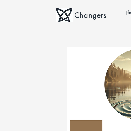
[f
Changers