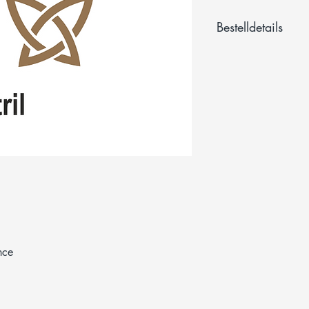
Bestelldetails
Mit dem Kauf einer Ei
entsprechende Anzahl
Mehrwertsteuerbefrei
Inhaltsstoffe:
Kartoffelstärke, Wasse
Oblatenpapier ist kosh
Lakto Vegetarier, Vega
Lebensmittelfarben &
nce
(PDF)