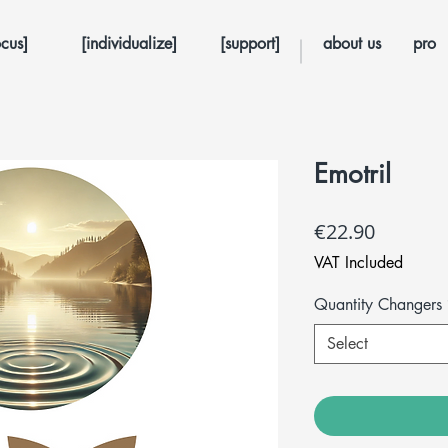
ocus]
[individualize]
[support]
about us
pro
Emotril
Price
€22.90
VAT Included
Quantity Changers
Select