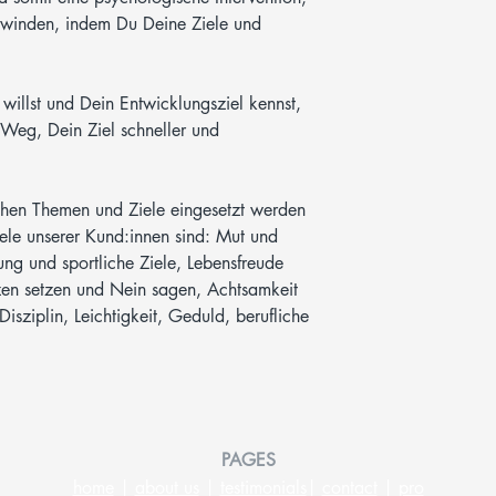
erwinden, indem Du Deine Ziele und
illst und Dein Entwicklungsziel kennst,
Weg, Dein Ziel schneller und
chen Themen und Ziele eingesetzt werden
Ziele unserer Kund:innen sind: Mut und
ung und sportliche Ziele, Lebensfreude
zen setzen und Nein sagen, Achtsamkeit
isziplin, Leichtigkeit, Geduld, berufliche
PAGES
home
|
about us
|
testimonials
|
contact
|
pro