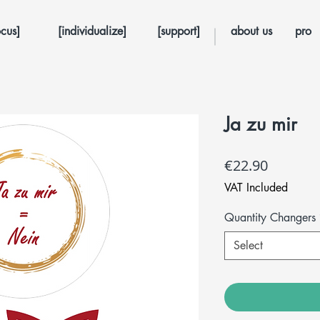
ocus]
[individualize]
[support]
about us
pro
Ja zu mir
Price
€22.90
VAT Included
Quantity Changers
Select