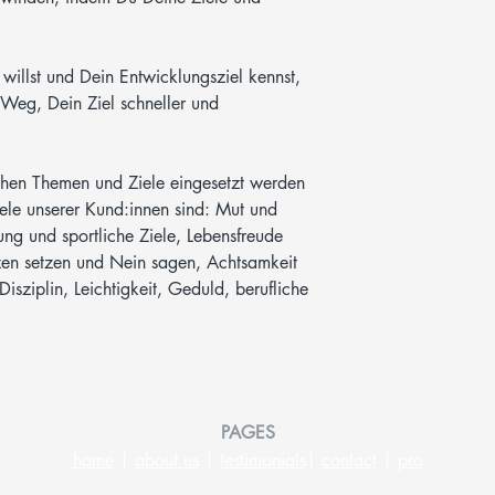
illst und Dein Entwicklungsziel kennst,
Weg, Dein Ziel schneller und
chen Themen und Ziele eingesetzt werden
Ziele unserer Kund:innen sind: Mut und
ung und sportliche Ziele, Lebensfreude
zen setzen und Nein sagen, Achtsamkeit
isziplin, Leichtigkeit, Geduld, berufliche
PAGES
home
|
about us
|
testimonials
|
contact
|
pro