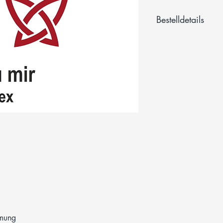
Bestelldetails
Mit dem Kauf einer Ei
entsprechende Anzahl
Mehrwertsteuerbefrei
Inhaltsstoffe:
Kartoffelstärke, Wasse
Oblatenpapier ist kosh
Lakto Vegetarier, Vega
Lebensmittelfarben &
(PDF)
hmung