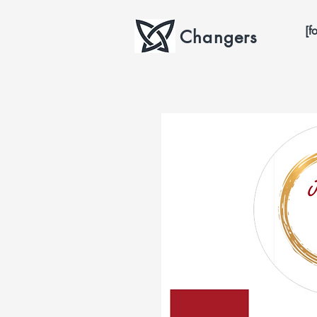
[f
Changers